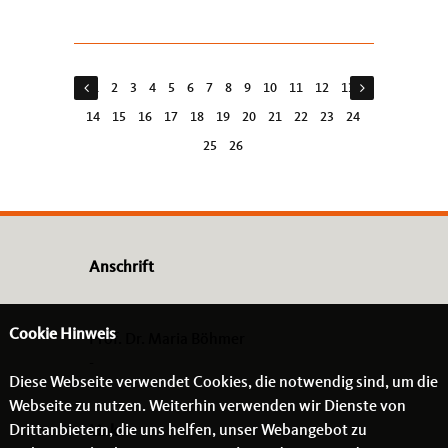
1
2
3
4
5
6
7
8
9
10
11
12
13
14
15
16
17
18
19
20
21
22
23
24
25
26
Anschrift
Cookie Hinweis
Prof. Dr. Maria Böhmer
-
Diese Webseite verwendet Cookies, die notwendig sind, um die
- -
Webseite zu nutzen. Weiterhin verwenden wir Dienste von
Drittanbietern, die uns helfen, unser Webangebot zu
Links