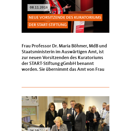
08.11.2016
NEUE VORSITZENDE DES KURATORIUMS
DER START-STIFTUNG
Frau Professor Dr. Maria Böhmer, MdB und
Staatsministerin im Auswärtigen Amt, ist
zur neuen Vorsitzenden des Kuratoriums
der START-Stiftung gGmbH benannt
worden. Sie übernimmt das Amt von Frau
Professor Dr. Dr. h.c. mult. Rita Süssmuth,
die Ehrenvors...