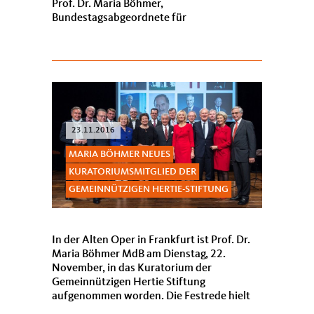
Prof. Dr. Maria Böhmer,
Bundestagsabgeordnete für
Ludwigshafen/Frankenthal, dankt den
Ehrenamtlichen aus der Heimat in der
Blauen...
23.11.2016
MARIA BÖHMER NEUES
KURATORIUMSMITGLIED DER
GEMEINNÜTZIGEN HERTIE-STIFTUNG
In der Alten Oper in Frankfurt ist Prof. Dr.
Maria Böhmer MdB am Dienstag, 22.
November, in das Kuratorium der
Gemeinnützigen Hertie Stiftung
aufgenommen worden. Die Festrede hielt
Bundespräsident a.D. Prof. Dr. Horst Köhler.