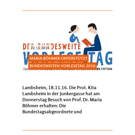
Die Bundestagsabgeordnet...
22.11.2016
MARIA BÖHMER UNTERSTÜTZT
BUNDESWEITEN VORLESETAG 2016
Lambsheim, 18.11.16. Die Prot. Kita
Lambsheim in der Junkergasse hat am
Donnerstag Besuch von Prof. Dr. Maria
Böhmer erhalten: Die
Bundestagsabgeordnete und
Staatsministerin im Auswärtigen Amt las
den Kindern aus dem Buch „Oma!“ schreit
der Frieder...