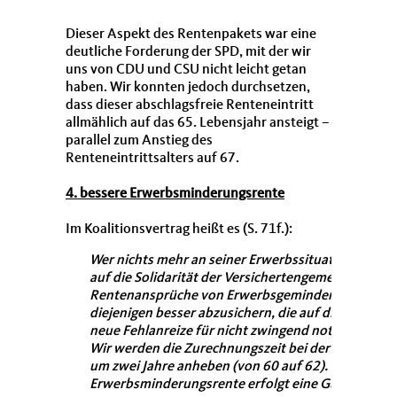
Dieser Aspekt des Rentenpakets war eine
deutliche Forderung der SPD, mit der wir
uns von CDU und CSU nicht leicht getan
haben. Wir konnten jedoch durchsetzen,
dass dieser abschlagsfreie Renteneintritt
allmählich auf das 65. Lebensjahr ansteigt –
parallel zum Anstieg des
Renteneintrittsalters auf 67.
4. bessere Erwerbsminderungsrente
Im Koalitionsvertrag heißt es (S. 71f.):
Wer nichts mehr an seiner Erwerbssituation änder
auf die Solidarität der Versichertengemeinschaft
Rentenansprüche von Erwerbsgeminderten spürbar v
diejenigen besser abzusichern, die auf diese Leist
neue Fehlanreize für nicht zwingend notwendige F
Wir werden die Zurechnungszeit bei der Erwerbsmi
um zwei Jahre anheben (von 60 auf 62). Für die letz
Erwerbsminderungsrente erfolgt eine Günstigerpr