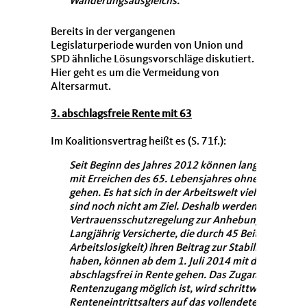
Wanderungsausgleichs.
Bereits in der vergangenen
Legislaturperiode wurden von Union und
SPD ähnliche Lösungsvorschläge diskutiert.
Hier geht es um die Vermeidung von
Altersarmut.
3. abschlagsfreie Rente mit 63
Im Koalitionsvertrag heißt es (S. 71f.):
Seit Beginn des Jahres 2012 können langjährig Bes
mit Erreichen des 65. Lebensjahres ohne die sonst 
gehen. Es hat sich in der Arbeitswelt viel zu Gunste
sind noch nicht am Ziel. Deshalb werden wir die b
Vertrauensschutzregelung zur Anhebung der Regela
Langjährig Versicherte, die durch 45 Beitragsjahre 
Arbeitslosigkeit) ihren Beitrag zur Stabilisierung 
haben, können ab dem 1. Juli 2014 mit dem vollen
abschlagsfrei in Rente gehen. Das Zugangsalter, mi
Rentenzugang möglich ist, wird schrittweise paral
Renteneintrittsalters auf das vollendete 65. Lebe