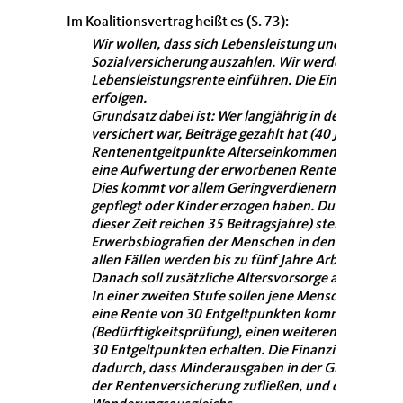
Im Koalitionsvertrag heißt es (S. 73):
Wir wollen, dass sich Lebensleistung und langjähri
Sozialversicherung auszahlen. Wir werden daher ei
Lebensleistungsrente einführen. Die Einführung wi
erfolgen.
Grundsatz dabei ist: Wer langjährig in der gesetzl
versichert war, Beiträge gezahlt hat (40 Jahre) und
Rentenentgeltpunkte Alterseinkommen (Einkommens
eine Aufwertung der erworbenen Rentenentgeltpun
Dies kommt vor allem Geringverdienern zugute un
gepflegt oder Kinder erzogen haben. Durch eine Üb
dieser Zeit reichen 35 Beitragsjahre) stellen wir si
Erwerbsbiografien der Menschen in den neuen Länd
allen Fällen werden bis zu fünf Jahre Arbeitslosigk
Danach soll zusätzliche Altersvorsorge als Zugangs
In einer zweiten Stufe sollen jene Menschen, die t
eine Rente von 30 Entgeltpunkten kommen, jedoch
(Bedürftigkeitsprüfung), einen weiteren Zuschlag
30 Entgeltpunkten erhalten. Die Finanzierung erfolg
dadurch, dass Minderausgaben in der Grundsicheru
der Rentenversicherung zufließen, und durch die 