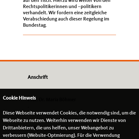
auf den Tisch. Hierzu wird weiter von den
Rechtspolitikerinnen und –politikern
verhandelt. Wir fordern eine zeitgleiche
Verabschiedung auch dieser Regelung im
Bundestag.
Anschrift
Cookie Hinweis
Prof. Dr. Maria Böhmer
-
Diese Webseite verwendet Cookies, die notwendig sind, um die
- -
Webseite zu nutzen. Weiterhin verwenden wir Dienste von
Drittanbietern, die uns helfen, unser Webangebot zu
Links
verbessern (Website-Optmierung). Für die Verwendung