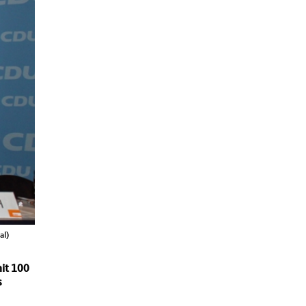
al)
it 100
s