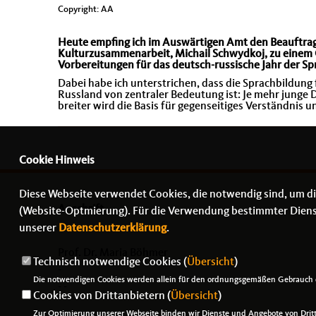
Copyright: AA
Heute empfing ich im Auswärtigen Amt den Beauftragt
Kulturzusammenarbeit, Michail Schwydkoj, zu einem 
Vorbereitungen für das deutsch-russische Jahr der Sp
Dabei habe ich unterstrichen, dass die Sprachbildu
Russland von zentraler Bedeutung ist: Je mehr junge
breiter wird die Basis für gegenseitiges Verständnis
Cookie Hinweis
Diese Webseite verwendet Cookies, die notwendig sind, um di
Anschrift
(Website-Optmierung). Für die Verwendung bestimmter Dienste,
unserer
Datenschutzerklärung
.
Prof. Dr. Maria Böhmer
Technisch notwendige Cookies (
Übersicht
)
-
Die notwendigen Cookies werden allein für den ordnungsgemäßen Gebrauch d
- -
Cookies von Drittanbietern (
Übersicht
)
Zur Optimierung unserer Webseite binden wir Dienste und Angebote von Dritt