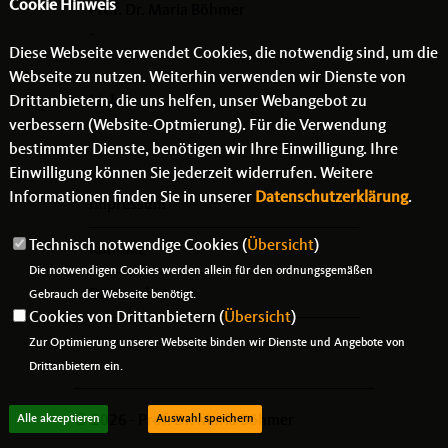
Cookie Hinweis
Prof. Dr. Maria Böhmer
-
Diese Webseite verwendet Cookies, die notwendig sind, um die
- -
Webseite zu nutzen. Weiterhin verwenden wir Dienste von
Drittanbietern, die uns helfen, unser Webangebot zu
Links
verbessern (Website-Optmierung). Für die Verwendung
bestimmter Dienste, benötigen wir Ihre Einwilligung. Ihre
Einwilligung können Sie jederzeit widerrufen. Weitere
Informationen finden Sie in unserer
Datenschutzerklärung
.
Impressum
Technisch notwendige Cookies (
Übersicht
)
Kontakt
Die notwendigen Cookies werden allein für den ordnungsgemäßen
Datenschutz
Gebrauch der Webseite benötigt.
Cookies von Drittanbietern (
Übersicht
)
Zur Optimierung unserer Webseite binden wir Dienste und Angebote von
Drittanbietern ein.
© 2026 - Prof. Dr. Maria Böhmer
Alle akzeptieren
Auswahl speichern