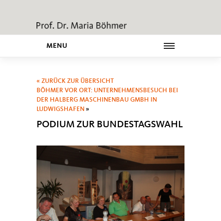
MENU
« ZURÜCK ZUR ÜBERSICHT
BÖHMER VOR ORT: UNTERNEHMENSBESUCH BEI
DER HALBERG MASCHINENBAU GMBH IN
LUDWIGSHAFEN
»
PODIUM ZUR BUNDESTAGSWAHL