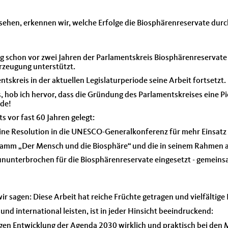
sehen, erkennen wir, welche Erfolge die Biosphärenreservate dur
 schon vor zwei Jahren der Parlamentskreis Biosphärenreservate
zeugung unterstützt.
entskreis in der aktuellen Legislaturperiode seine Arbeit fortsetzt.
, hob ich hervor, dass die Gründung des Parlamentskreises eine Pion
nde!
s vor fast 60 Jahren gelegt:
e Resolution in die UNESCO-Generalkonferenz für mehr Einsatz 
gramm „Der Mensch und die Biosphäre“ und die in seinem Rahme
nunterbrochen für die Biosphärenreservate eingesetzt - gemei
r sagen: Diese Arbeit hat reiche Früchte getragen und vielfältige
nd international leisten, ist in jeder Hinsicht beeindruckend:
ltigen Entwicklung der Agenda 2030 wirklich und praktisch bei d