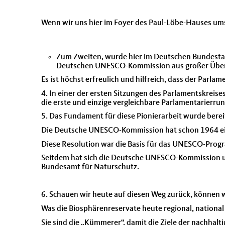
Wenn wir uns hier im Foyer des Paul-Löbe-Hauses um
Zum Zweiten, wurde hier im Deutschen Bundestag
Deutschen UNESCO-Kommission aus großer Über
Es ist höchst erfreulich und hilfreich, dass der Parlam
4. In einer der ersten Sitzungen des Parlamentskreises
die erste und einzige vergleichbare Parlamentarierru
5. Das Fundament für diese Pionierarbeit wurde bereit
Die Deutsche UNESCO-Kommission hat schon 1964 ein
Diese Resolution war die Basis für das UNESCO-Pro
Seitdem hat sich die Deutsche UNESCO-Kommission u
Bundesamt für Naturschutz.
6. Schauen wir heute auf diesen Weg zurück, können wi
Was die Biosphärenreservate heute regional, national u
Sie sind die „Kümmerer“, damit die Ziele der nachha