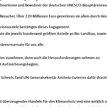
ewohnerinnen und Bewohner der deutschen UNESCO-Biosphärenreser
esucher. Über 220 Millionen Euro generieren sie allein durch de
rismusziele bestätigen dieses Engagement.
e die jeweils bundesweit größten Anteile an Bio-Landbau, sowie 
härenreservate für uns alle.
eiter zunehmen, denn auch die Herausforderungen nehmen zu:
it Aufzeichnungsbeginn.
-Scheich, fand UN-Generalsekretär António Guterres dafür drasti
d überzeugendes Handeln für den Klimaschutz und eine wirklich n